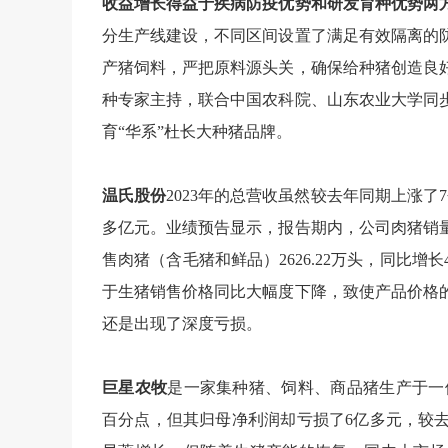
收益增长得益于疾病防疫优势和研发育种优势两
分生产线建设，不同区间设置了满足有效隔离的
产猪饲料，严把原料源头关，确保给种猪创造良
种专家主持，联合中国农科院、山东农业大学同
育“华系”杜长大种猪品牌。
温氏股份
2023年的总营收虽然较去年同期上涨了
多亿元。业绩预告显示，报告期内，公司肉猪销
售肉猪（含毛猪和鲜品）2626.22万头，同比增长46
于生猪销售价格同比大幅度下降，致使产品价格
还是出现了深度亏损。
巨星农牧
是一家集种猪、饲料、商品猪生产于一体
百分点，但其归母净利润却
亏损了6亿多元，较