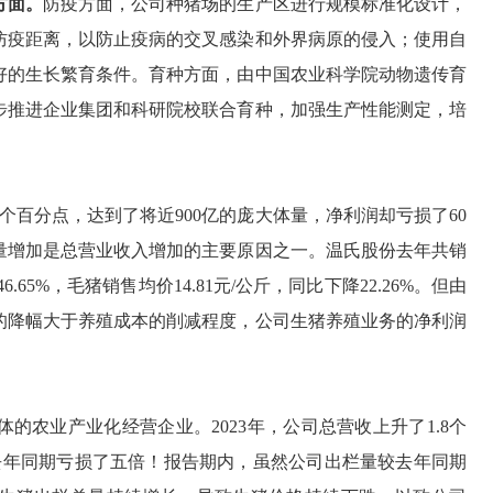
方面。
防疫方面，公司种猪场的生产区进行规模标准化设计，
防疫距离，以防止疫病的交叉感染和外界病原的侵入；使用
自
好的生长繁育条件。育种方面，由中国农业科学院动物遗传育
步推进企业集团和科研院校联合育种，加强生产性能测定，培
7个百分点，达到了将近900亿的庞大体量，净利润却亏损了60
量增加是总营业收入增加的主要原因之一。温氏股份去年共销
.65%，毛猪销售均价14.81元/公斤，同比下降22.26%。但由
的降幅大于养殖成本的削减程度，公司生猪养殖业务的净利润
的农业产业化经营企业。2023年，公司总营收上升了1.8个
去年同期亏损了五倍！报告期内，虽然公司出栏量较去年同期