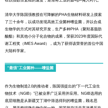
在以指数倍繁殖的速度，逐渐将工业的轰鸣声掩入时代。
清华大学陈国强教授在可降解的PHA生物材料研发上摸索
了三十余年，以成功发现高效工业菌种嗜盐菌，并以合成
生物学的方式对其研究开发，生产多种PHA（聚羟基脂肪
酸酯）和其他小分子化合物的成果，荣获2023年度国际代
谢工程奖（IMES Award），成为了获得该荣誉的首位中国
大陆科学家。
“最强”工业菌种——嗜盐菌
作为生物制造2.0的推动者，陈国强提出的“下一代工业生
物技术（NGIB）”已被业界广泛采用并应用。NGIB选用的
底层细胞是从新疆艾丁湖中筛选得到的嗜盐菌，顾名思
义，属于极端微生物中的一种，因其能存活于高渗透压盐