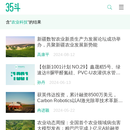

含“
农业科技
”的结果
新疆数智农业新质生产力发展论坛成功举
办，共聚新疆农业发展新势能
高康平
2024-08-12
【创新1001计划 NO.29】鑫晟稻5号、绿
速达®脲甲醛氮硅、PVC-U农灌供水管、
8R 410拖拉机新品亮相
孙丹
2024-06-13
获英伟达投资，累计融资8500万美元，
Carbon Robotics以AI激光除草技术革新全
球农业
冉进颖
2024-05-22
农业动态周报：全国首个农业领域病虫害
大模型发布；粮巴巴完成上亿元A轮融资