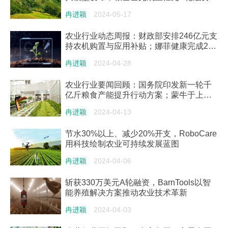
冉进颖
2024-05-17
农业行业动态周报：财政部安排246亿元支
持农机购置与应用补贴；娜菲健康完成2亿
人民币A轮融资
冉进颖
2024-04-28
农业行业要闻回顾：国务院印发新一轮千
亿斤粮食产能提升行动方案；蒙牛于上海
成立科技公司
冉进颖
2024-04-13
节水30%以上、减少20%开支，RoboCare
用科技绘制农业可持续发展蓝图
冉进颖
2024-04-06
斩获330万美元A轮融资，BarnTools以智
能养殖解决方案推动农业技术革新
冉进颖
2024-04-03