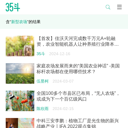

含“
新型农场
”的结果
【首发】佳沃天河完成数千万元A+轮融
资，农业智能机器人让种养殖行业降本增
效
35斗
2024-12-16
家庭农场发展而来的“美国农业神话” -美国
标杆农场都在使用哪些技术？
伍昱柯
2024-03-07
全国100多个市县区已布局，“无人农场”，
或成为下一个百亿级风口
陈欣雨
2024-02-15
中科三安李鹏：植物工厂是光生物的新兴
战略产业丨IFA 2022观点集锦