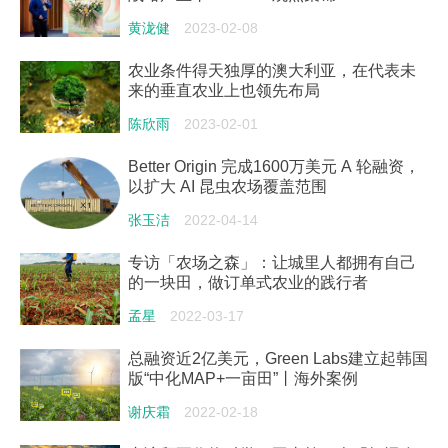
黄泷健
2023-02-08
农业条件得天独厚的澳大利亚，在代表未
来的垂直农业上也领先布局
陈欣雨
2023-02-01
Better Origin 完成1600万美元 A 轮融资，
以扩大 AI 昆虫农场覆盖范围
张玉洁
2022-04-14
专访「农场之森」：让城里人都拥有自己
的一块田，做订单式农业的践行者
孟星
2022-03-17
总融资近2亿美元，Green Labs建立起韩国
版“中化MAP+一亩田”丨海外案例
谢庆霜
2022-02-18